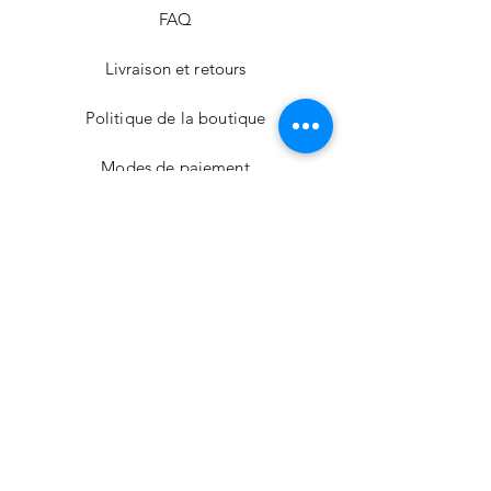
ARABIQUE, MALTODEXTRINE, SILICE)
FAQ
Livraison et retours
Politique de la boutique
Modes de paiement
Nos boutiques
Facebook
Téléphone
02 62 43 81 15
77 Ter Rue Suffren 97410 St Pierre - LA