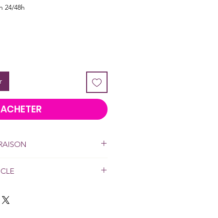
on 24/48h
r
ACHETER
VRAISON
r toute l'île.
DISCRETION
ICLE
: Sans phtalate - Longueur : 260
10 ml.