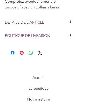
Complétez éventuellement le
dispositif avec un collier à laisse.
DETAILS DE L'ARTICLE
Matière : acier chromé - Longueur
POLITIQUE DE LIVRAISON
chaînettes : Mains : 11cm. Pieds : 46cm.
Central : 40cm - Livré avec 2x2 clés - Loquet
Livraison en 24/72h sur
de libération immédiate en cas d’urgence
toute l'île.
DISCRETION ASSUREE
(bracelets uniquement).
Accueil
La boutique
Notre histoire