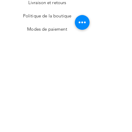
Livraison et retours
Politique de la boutique
Modes de paiement
Nos boutiques
Facebook
Téléphone
02 62 43 81 15
77 Ter Rue Suffren 97410 St Pierre - LA
REUNION