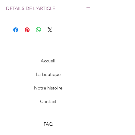
Livraison en 24/72h sur
DETAILS DE L'ARTICLE
toute l'île.
DISCRETION ASSUREE
Matières :
Maschera et Solomon : ABS
Nuit : Tissus
Traviata : ABS et tissus
Accueil
La boutique
Notre histoire
Contact
FAQ