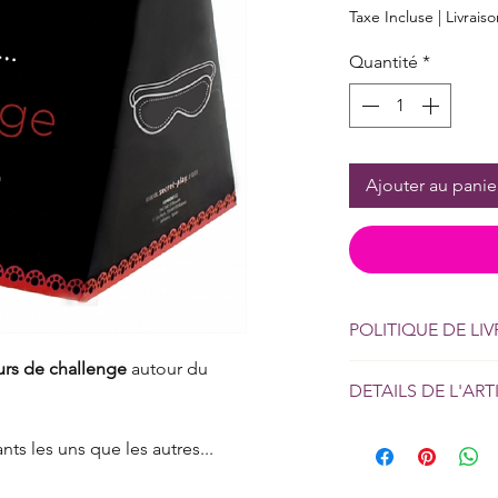
Taxe Incluse
|
Livrais
Quantité
*
Ajouter au panie
POLITIQUE DE LI
urs de challenge
autour du
Livraison en 24/72h su
DETAILS DE L'ART
ASSUREE
30 cartes - Langue : f
nts les uns que les autres...
Il est important qu'a
chaque joueur soient 