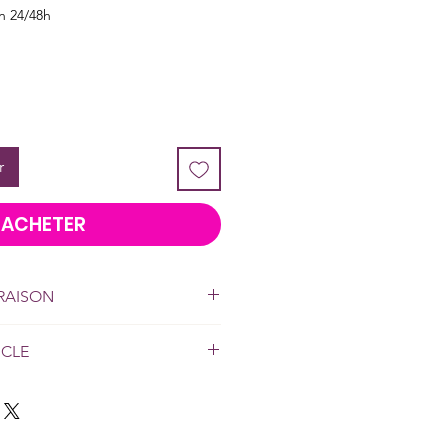
on 24/48h
r
ACHETER
VRAISON
r toute l'île.
DISCRETION
ICLE
rançais et portugais.
vant de jouer, les conditions de
discutées et que les limites soient