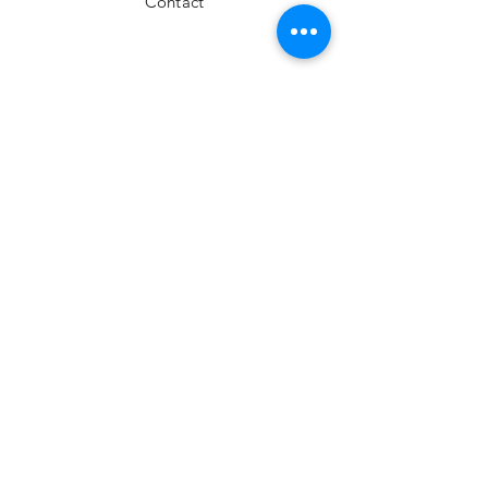
Contact
FAQ
Livraison et retours
Politique de la boutique
Modes de paiement
Nos boutiques
Facebook
Téléphone
02 62 43 81 15