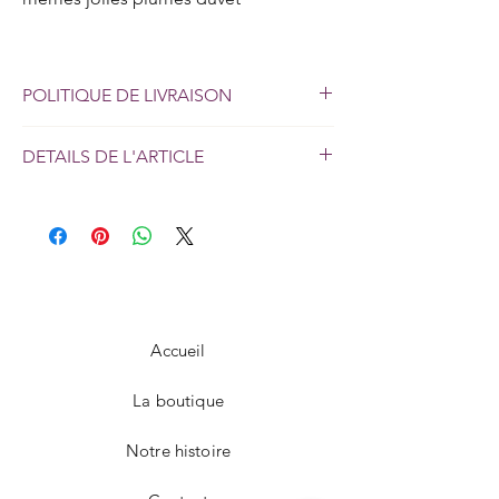
POLITIQUE DE LIVRAISON
Livraison en 24/72h sur
DETAILS DE L'ARTICLE
toute l'île.
DISCRETION ASSUREE
95% Polyester - 5% Elasthanne.
Lavage à la main.
Accueil
La boutique
Notre histoire